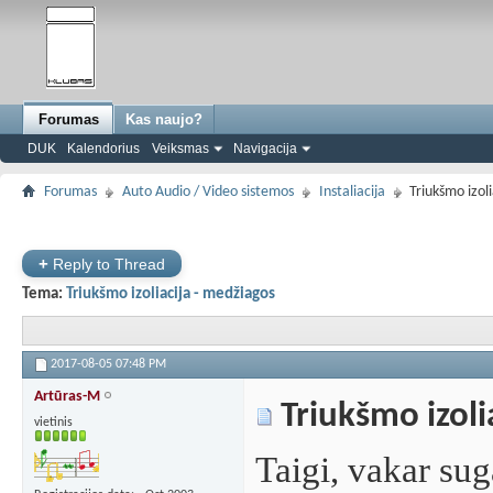
Forumas
Kas naujo?
DUK
Kalendorius
Veiksmas
Navigacija
Forumas
Auto Audio / Video sistemos
Instaliacija
Triukšmo izol
+
Reply to Thread
Tema:
Triukšmo izoliacija - medžiagos
2017-08-05
07:48 PM
Artūras-M
Triukšmo izoli
vietinis
Taigi, vakar su