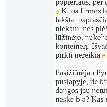
popieriaus, per
Kitos firmos b
lakštai paprasči
niekam, nes plė
lūžinėjo, nukelia
konteinerį. Išva
pirkti nereikia
Pasižiūrėjau Py
puslapyje, jie b
dangos jau netur
neskelbia? Kas 