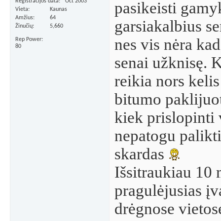
Registracijos data
Oct 2003
pasikeisti gamy
Vieta
Kaunas
Amžius
64
garsiakalbius s
Žinučių
5,660
nes vis nėra kad
Rep Power
80
senai užknisę. 
reikia nors kelis
bitumo paklijuot
kiek prislopinti 
nepatogu palikt
skardas
Išsitraukiau 10
pragulėjusias įv
drėgnose vietose