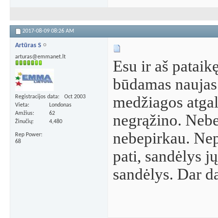
2017-08-09
08:26 AM
Artūras S
arturas@emmanet.lt
Esu ir aš pataik
būdamas naujas.
medžiagos atgal
Registracijos data
Oct 2003
Vieta
Londonas
Amžius
62
negrąžino. Nebe
Žinučių
4,480
nebepirkau. Nep
Rep Power
68
pati, sandėlys j
sandėlys. Dar da