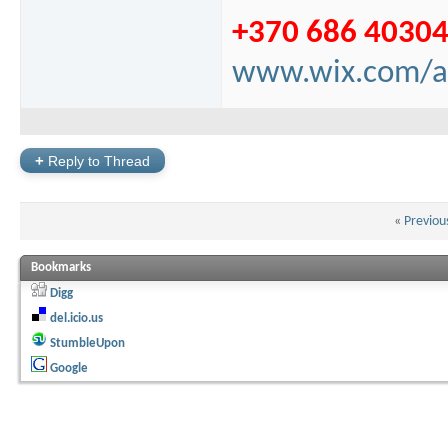
+370 686 4030
www.wix.com/a
+
Reply to Thread
«
Previou
Bookmarks
Digg
del.icio.us
StumbleUpon
Google