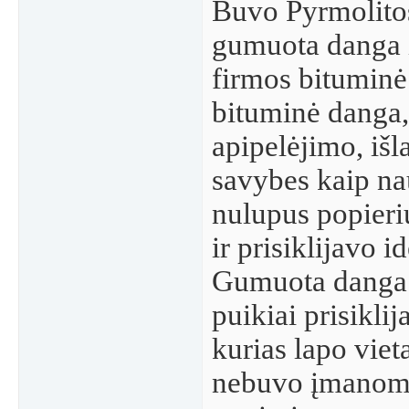
Buvo Pyrmolitos
gumuota danga i
firmos bituminė
bituminė danga,
apipelėjimo, išl
savybes kaip nau
nulupus popieri
ir prisiklijavo id
Gumuota danga 
puikiai prisiklij
kurias lapo viet
nebuvo įmanoma