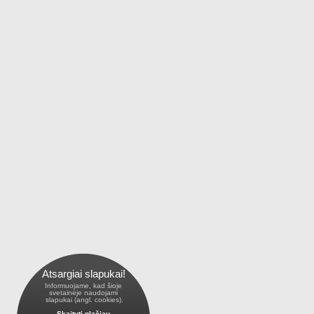
Atsargiai slapukai!
Informuojame, kad šioje
 svetainėje naudojami 
 slapukai (angl. cookies).
Skaityti plačiau