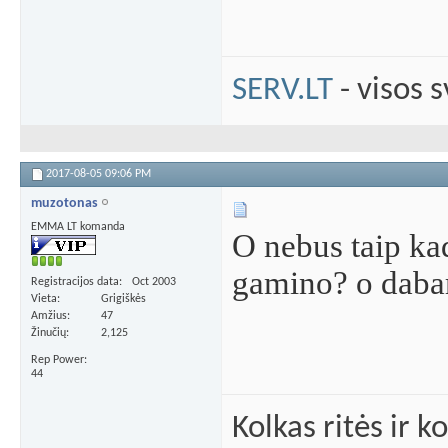
SERV.LT
- visos 
2017-08-05
09:06 PM
muzotonas
EMMA LT komanda
O nebus taip kad
gamino? o dabar
Registracijos data
Oct 2003
Vieta
Grigiškės
Amžius
47
Žinučių
2,125
Rep Power
44
Kolkas ritės ir 