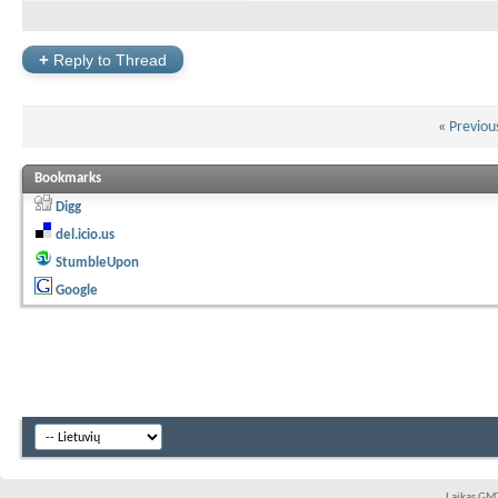
+
Reply to Thread
«
Previou
Bookmarks
Digg
del.icio.us
StumbleUpon
Google
Laikas GMT