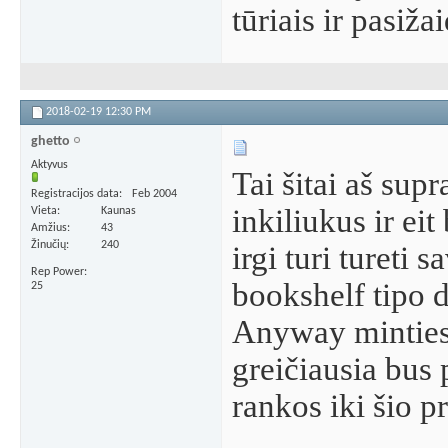
tūriais ir pasiža
2018-02-19
12:30 PM
ghetto
Aktyvus
Tai šitai aš supr
Registracijos data
Feb 2004
inkiliukus ir e
Vieta
Kaunas
Amžius
43
Žinučių
240
irgi turi tureti
Rep Power
bookshelf tipo d
25
Anyway minties 
greičiausia bus
rankos iki šio pr