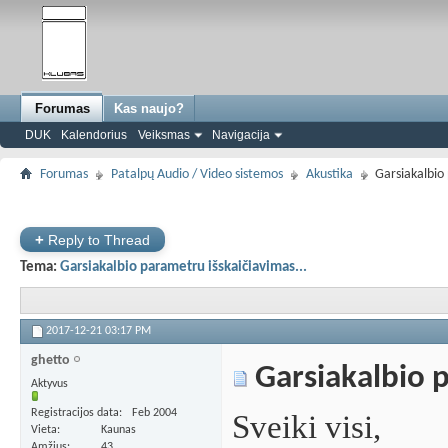
Forumas
Kas naujo?
DUK
Kalendorius
Veiksmas
Navigacija
Forumas
Patalpų Audio / Video sistemos
Akustika
Garsiakalbio
+
Reply to Thread
Tema:
Garsiakalbio parametru išskaičiavimas...
2017-12-21
03:17 PM
ghetto
Garsiakalbio p
Aktyvus
Registracijos data
Feb 2004
Sveiki visi,
Vieta
Kaunas
Amžius
43