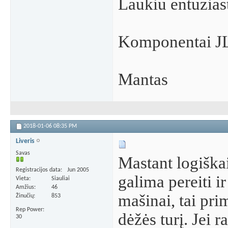
Laukiu entuzia
Komponentai J
Mantas
2018-01-06
08:35 PM
Liveris
Savas
Mastant logiškai,
Registracijos data
Jun 2005
galima pereiti ir
Vieta
Siauliai
Amžius
46
mašinai, tai pri
Žinučių
853
Rep Power
dėžės turį. Jei 
30