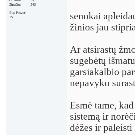
Žinučių
240
senokai apleidau 
Rep Power
25
žinios jau stipri
Ar atsirastų žmo
sugebėtų išmatu
garsiakalbio pa
nepavyko surasti
Esmė tame, kad t
sistemą ir norėči
dėžes ir paleisti