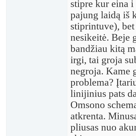
stipre kur eina i
pajung laidą iš 
stiprintuve), be
nesikeitė. Beje
bandžiau kitą ma
irgi, tai groja su
negroja. Kame g
problema? Įtar
linijinius pats d
Omsono schemą,
atkrenta. Minusa
pliusas nuo aku