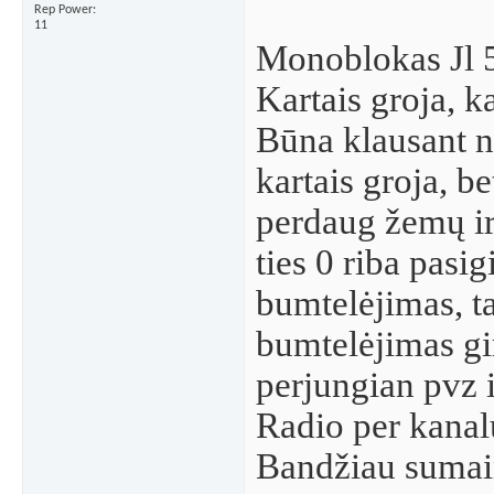
Rep Power
11
Monoblokas Jl 
Kartais groja, k
Būna klausant n
kartais groja, be
perdaug žemų ir
ties 0 riba pasig
bumtelėjimas, ta
bumtelėjimas gi
perjungian pvz i
Radio per kanal
Bandžiau sumai