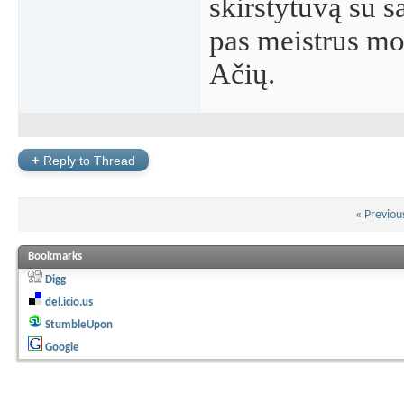
skirstytuvą su s
pas meistrus m
Ačių.
+
Reply to Thread
«
Previou
Bookmarks
Digg
del.icio.us
StumbleUpon
Google