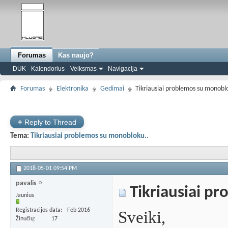
Forumas
Kas naujo?
DUK
Kalendorius
Veiksmas
Navigacija
Forumas
Elektronika
Gedimai
Tikriausiai problemos su monobl
+
Reply to Thread
Tema:
Tikriausiai problemos su monobloku..
2018-05-01
09:54 PM
pavalis
Tikriausiai p
Jaunius
Registracijos data
Feb 2016
Sveiki,
Žinučių
17