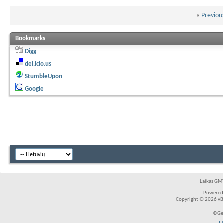
«
Previou
Bookmarks
Digg
del.icio.us
StumbleUpon
Google
Laikas GMT
Powered
Copyright © 2026 vBul
©Ger