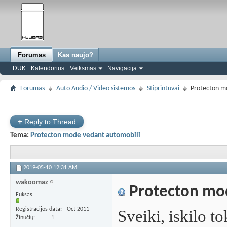
Forumas
Kas naujo?
DUK
Kalendorius
Veiksmas
Navigacija
Forumas
Auto Audio / Video sistemos
Stiprintuvai
Protecton m
+
Reply to Thread
Tema:
Protecton mode vedant automobili
2019-05-10
12:31 AM
wakoomaz
Protecton mod
Fuksas
Registracijos data
Oct 2011
Sveiki, iskilo t
Žinučių
1