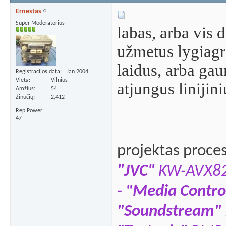
Ernestas
Super Moderatorius
labas, arba vis
užmetus lygiagr
laidus, arba gau
Registracijos data
Jan 2004
Vieta
Vilnius
atjungus linijin
Amžius
54
Žinučių
2,412
Rep Power
47
projektas proce
"JVC"
KW-AVX8
-
"Media Contro
"Soundstream"