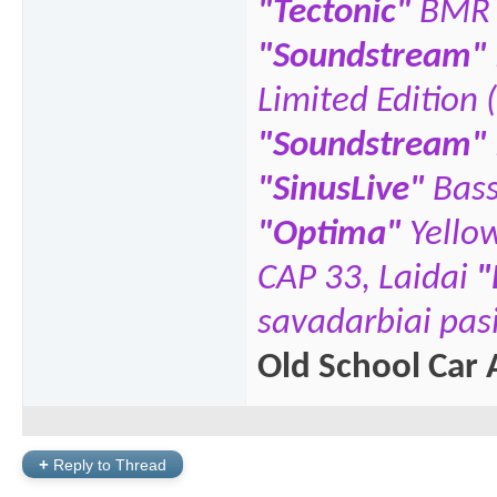
"Tectonic"
BMR 
"Soundstream"
Limited Edition 
"Soundstream"
"SinusLive"
Bas
"
Optima"
Yello
CAP 33,
Laidai
"
savadarbiai pasi
Old School Car 
+
Reply to Thread