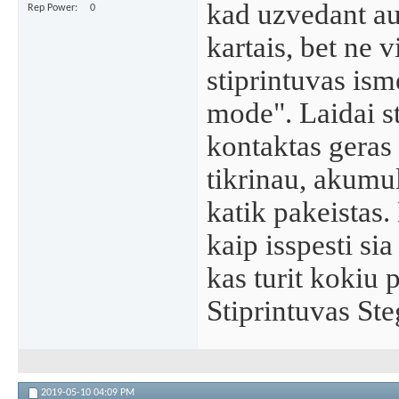
kad uzvedant a
Rep Power
0
kartais, bet ne v
stiprintuvas ism
mode". Laidai 
kontaktas geras 
tikrinau, akumul
katik pakeistas
kaip isspesti si
kas turit kokiu 
Stiprintuvas St
2019-05-10
04:09 PM