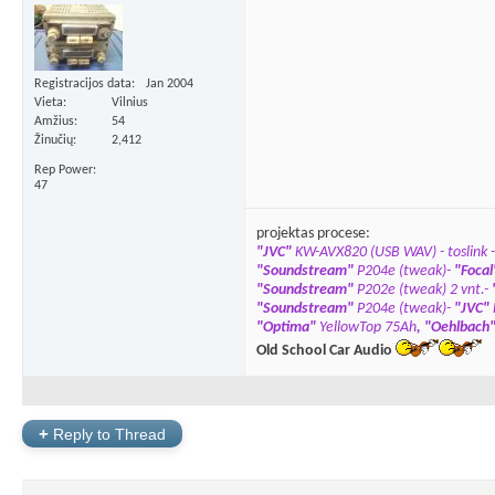
Registracijos data
Jan 2004
Vieta
Vilnius
Amžius
54
Žinučių
2,412
Rep Power
47
projektas procese:
"JVC"
KW-AVX820
(USB WAV)
- toslink -
"Soundstream"
P204e (tweak)-
"Focal
"Soundstream"
P202e (tweak) 2 vnt.-
"Soundstream"
P204e (tweak)-
"JVC"
"
Optima"
YellowTop 75Ah
,
"Oehlbach
Old School Car Audio
+
Reply to Thread