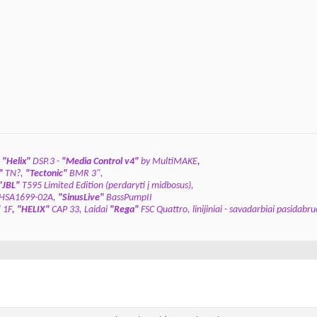
"Helix"
DSP.3 -
"Media Control
v4"
by MultiMAKE
,
"
TN?,
"Tectonic"
BMR 3",
"JBL"
T595 Limited Edition (perdaryti į midbosus),
HSA1699-02A,
"SinusLive"
BassPumpII
"
1F
,
"HELIX"
CAP 33,
Laidai
"Rega"
FSC Quattro, linijiniai - savadarbiai pasidabruo