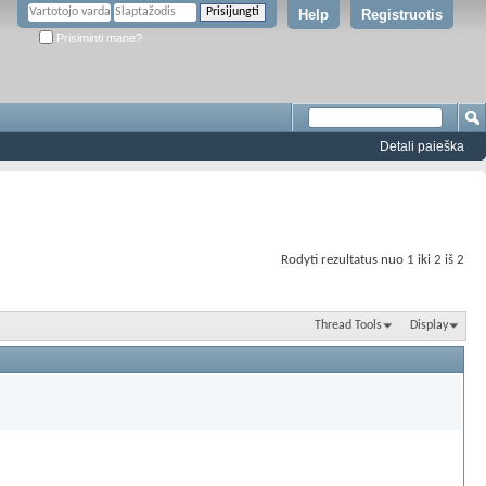
Help
Registruotis
Prisiminti mane?
Detali paieška
Rodyti rezultatus nuo 1 iki 2 iš 2
Thread Tools
Display