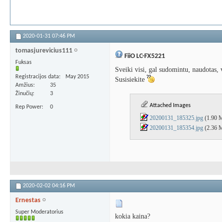
2020-01-31
07:46 PM
tomasjurevicius111
FiiO LC-FX5221
Fuksas
Sveiki visi, gal sudomintu, naudotas, 
Registracijos data
May 2015
Susisiekite
Amžius
35
Žinučių
3
Attached Images
Rep Power
0
20200131_185325.jpg
(1.90 
20200131_185354.jpg
(2.36 
2020-02-02
04:16 PM
Ernestas
Super Moderatorius
kokia kaina?