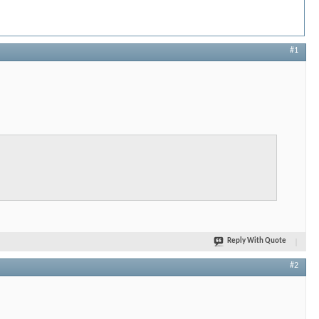
#1
Reply With Quote
#2