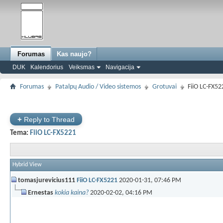
Forumas
Kas naujo?
DUK
Kalendorius
Veiksmas
Navigacija
Forumas
Patalpų Audio / Video sistemos
Grotuvai
FiiO LC-FX52
+
Reply to Thread
Tema:
FiiO LC-FX5221
Hybrid View
tomasjurevicius111
FiiO LC-FX5221
2020-01-31,
07:46 PM
Ernestas
kokia kaina?
2020-02-02,
04:16 PM