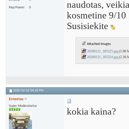
naudotas, veikia
Rep Power
0
kosmetine 9/10
Susisiekite
Attached Images
20200131_185325.jpg
(1.90 
20200131_185354.jpg
(2.36 
2020-02-02
04:16 PM
Ernestas
Super Moderatorius
kokia kaina?