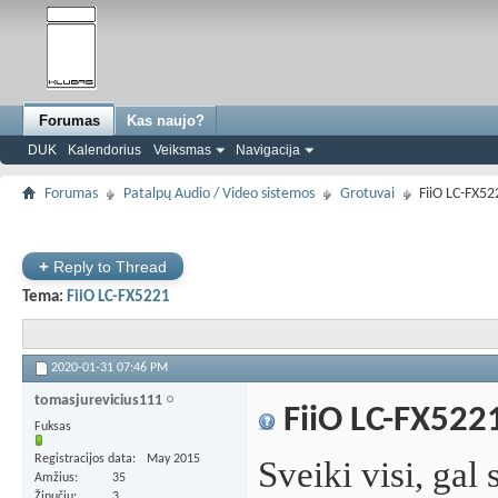
Forumas
Kas naujo?
DUK
Kalendorius
Veiksmas
Navigacija
Forumas
Patalpų Audio / Video sistemos
Grotuvai
FiiO LC-FX52
+
Reply to Thread
Tema:
FiiO LC-FX5221
2020-01-31
07:46 PM
tomasjurevicius111
FiiO LC-FX522
Fuksas
Registracijos data
May 2015
Sveiki visi, gal
Amžius
35
Žinučių
3