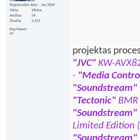
Registracijos data
Jan 2004
Vieta
Vilnius
Amžius
54
Žinučių
2,412
Rep Power
47
projektas proce
"JVC"
KW-AVX8
-
"Media Contro
"Soundstream"
"Tectonic"
BMR 
"Soundstream"
Limited Edition 
"Soundstream"