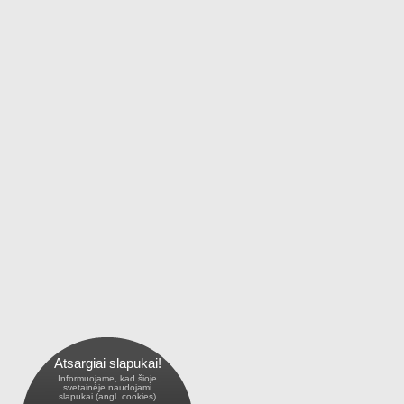
Atsargiai slapukai!
Informuojame, kad šioje
 svetainėje naudojami 
 slapukai (angl. cookies).