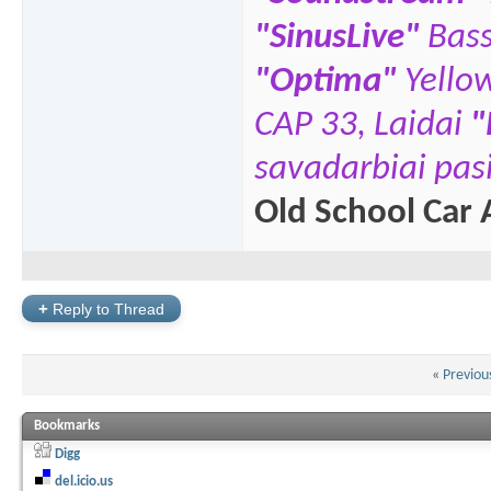
"SinusLive"
Bas
"
Optima"
Yello
CAP 33,
Laidai
"
savadarbiai pasi
Old School Car 
+
Reply to Thread
«
Previou
Bookmarks
Digg
del.icio.us