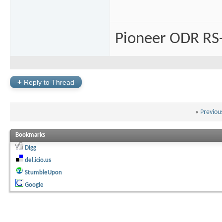
Pioneer ODR RS
+
Reply to Thread
«
Previou
Bookmarks
Digg
del.icio.us
StumbleUpon
Google