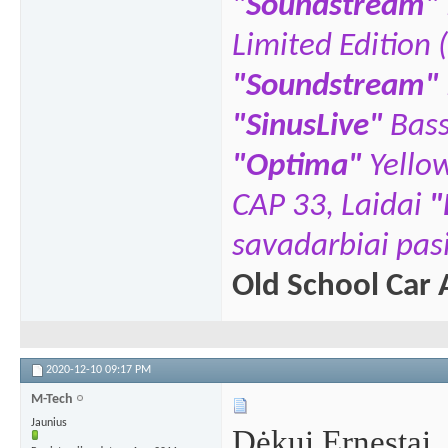
"Soundstream"
Limited Edition 
"Soundstream"
"SinusLive"
Bas
"
Optima"
Yello
CAP 33,
Laidai
"
savadarbiai pasi
Old School Car 
2020-12-10
09:17 PM
M-Tech
Jaunius
Dėkui Ernestai,