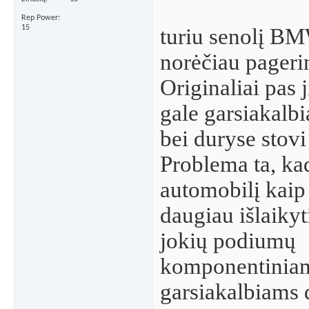
Rep Power
15
turiu senolį BM
norėčiau pagerin
Originaliai pas j
gale garsiakalbi
bei duryse stovi
Problema ta, kad
automobilį kaip
daugiau išlaikyti
jokių podiumų
komponentinia
garsiakalbiams 