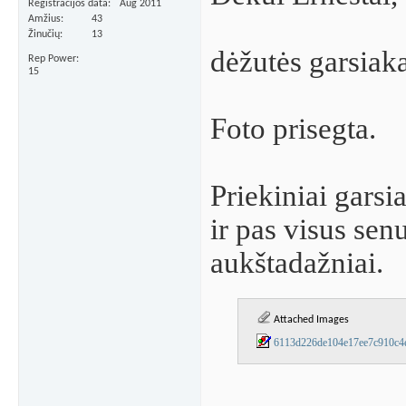
Registracijos data
Aug 2011
Amžius
43
Žinučių
13
dėžutės garsiaka
Rep Power
15
Foto prisegta.
Priekiniai garsi
ir pas visus se
aukštadažniai.
Attached Images
6113d226de104e17ee7c910c4e