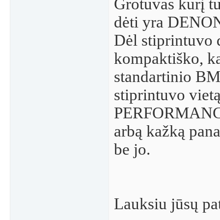
Grotuvas kurį tu
dėti yra DENO
Dėl stiprintuvo 
kompaktiško, kad
standartinio B
stiprintuvo viet
PERFORMANCE
arbą kažką pana
be jo.
Lauksiu jūsų p