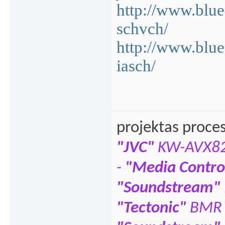
http://www.blue
schvch/
http://www.blue
iasch/
projektas proce
"JVC"
KW-AVX8
-
"Media Contro
"Soundstream"
"Tectonic"
BMR 