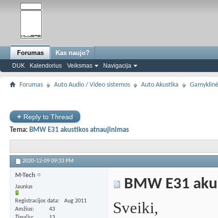
Forumas
Kas naujo?
DUK
Kalendorius
Veiksmas
Navigacija
Forumas
Auto Audio / Video sistemos
Auto Akustika
Gamyklinė
+
Reply to Thread
Tema:
BMW E31 akustikos atnaujinimas
2020-12-09
09:33 PM
M-Tech
BMW E31 akust
Jaunius
Registracijos data
Aug 2011
Sveiki,
Amžius
43
Žinučių
13