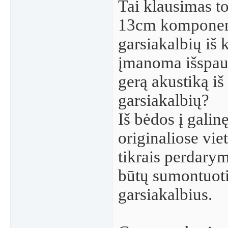
Tai klausimas to
13cm komponen
garsiakalbių iš 
įmanoma išspau
gerą akustiką iš
garsiakalbių?
Iš bėdos į galin
originaliose vie
tikrais perdary
būtų sumontuot
garsiakalbius.