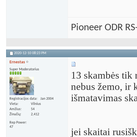
Pioneer ODR RS
2020-12-10
08:23 PM
Ernestas
Super Moderatorius
13 skambės tik 
nebus žemo, ir 
išmatavimas skai
Registracijos data
Jan 2004
Vieta
Vilnius
Amžius
54
Žinučių
2,412
Rep Power
47
jei skaitai rusišk