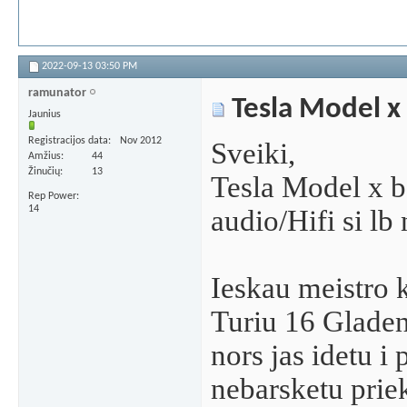
2022-09-13
03:50 PM
ramunator
Tesla Model x
Jaunius
Registracijos data
Nov 2012
Sveiki,
Amžius
44
Žinučių
13
Tesla Model x b
Rep Power
14
audio/Hifi si lb 
Ieskau meistro 
Turiu 16 Glade
nors jas idetu i 
nebarsketu priek