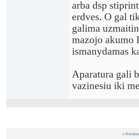
arba dsp stipri
erdves. O gal ti
galima uzmaitin
mazojo akumo I
ismanydamas ka
Aparatura gali b
vazinesiu iki me
«
Previou