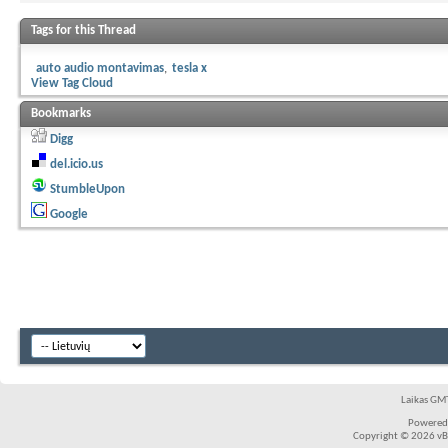
Tags for this Thread
auto audio montavimas
tesla x
View Tag Cloud
Bookmarks
Digg
del.icio.us
StumbleUpon
Google
Laikas GMT
Powered
Copyright © 2026 vBul