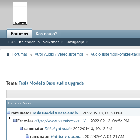
Forumas
Kas naujo?
DUK
Kalendorius
Veiksmas
Navigacija
Forumas
Auto Audio / Video sistemos
Audio sistemos komplektaci
Tema:
Tesla Model x Base audio upgrade
Threaded View
ramunator
Tesla Model x Base audio...
2022-09-13,
03:50 PM
Ernestas
https://www.soundservice.lt/...
2022-09-13,
06:58 PM
ramunator
Dėkui gal padės
2022-09-13,
10:12 PM
ramunator
Gal dar yra kokiu...
2022-09-17,
01:21 AM