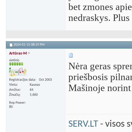
bet zmones apie 
nedraskys. Plus
2024-01-15
08:19 PM
Artūras-M
vietinis
Nėra geras spren
priešbosis piln
Registracijos data
Oct 2003
Mašinoje norint 
Vieta
Kaunas
Amžius
64
Žinučių
5,660
Rep Power
80
SERV.LT
- visos 