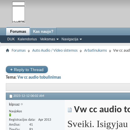
Forumas
Kas naujo?
DUK
Kalendorius
Veiksmas
Navigacija
Forumas
Auto Audio / Video sistemos
Arbatinukams
Vw cc aud
+
Reply to Thread
Tema:
Vw cc audio tobulinimas
2023-12-12
06:02 AM
kipsaz
Vw cc audio t
Naujokas
Registracijos data
Apr 2013
Sveiki. Isigyjau
Amžius
41
Žinučių
83