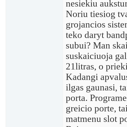
nesiekiu aukst
Noriu tiesiog tv
grojancios sist
teko daryt band
subui? Man ska
suskaiciuoja ga
21litras, o priek
Kadangi apvalus
ilgas gaunasi, ta
porta. Programe
greicio porte, t
matmenu slot po