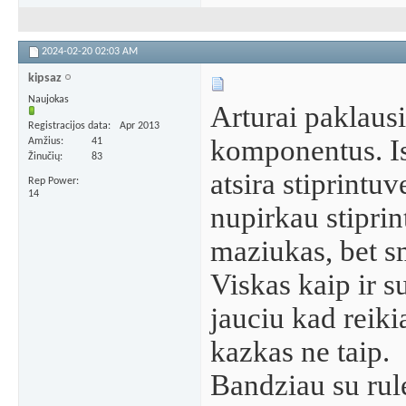
2024-02-20
02:03 AM
kipsaz
Naujokas
Arturai paklausi
Registracijos data
Apr 2013
komponentus. Is
Amžius
41
Žinučių
83
atsira stiprintuv
Rep Power
14
nupirkau stiprin
maziukas, bet sm
Viskas kaip ir s
jauciu kad reiki
kazkas ne taip.
Bandziau su rule