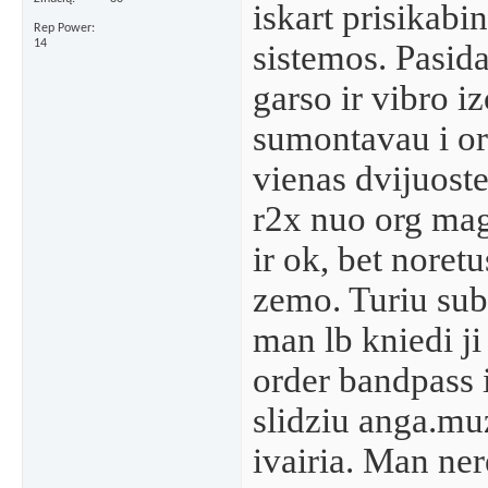
iskart prisikabi
Rep Power
14
sistemos. Pasida
garso ir vibro iz
sumontavau i or
vienas dvijuost
r2x nuo org mag
ir ok, bet noret
zemo. Turiu su
man lb kniedi ji 
order bandpass i
slidziu anga.mu
ivairia. Man ner