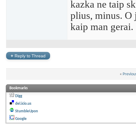
kazka ne taip sk
plius, minus. O 
kaip man gerai.
+
Reply to Thread
«
Previou
Bookmarks
Digg
del.icio.us
StumbleUpon
Google