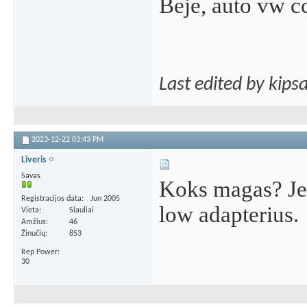
Beje, auto vw c
Last edited by kips
2023-12-22
03:43 PM
Liveris
Savas
Koks magas? Jei 
Registracijos data
Jun 2005
low adapterius.
Vieta
Siauliai
Amžius
46
Žinučių
853
Rep Power
30