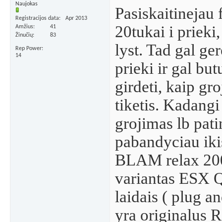
Naujokas
Pasiskaitinejau 
Registracijos data
Apr 2013
20tukai i prieki,
Amžius
41
Žinučių
83
lyst. Tad gal ge
Rep Power
14
prieki ir gal b
girdeti, kaip gro
tiketis. Kada
grojimas lb patin
pabandyciau iki
BLAM relax 200rs
variantas ESX Qm
laidais ( plug a
yra originalus 