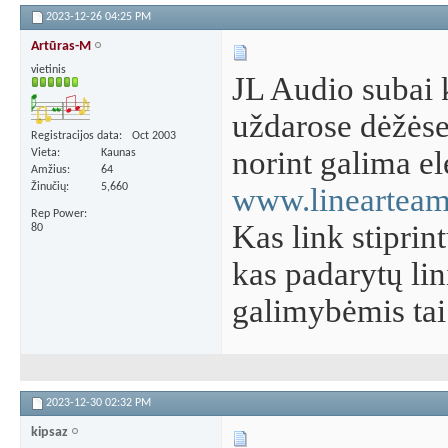
2023-12-26
04:25 PM
Artūras-M
vietinis
JL Audio subai k
uždarose dėžėse
Registracijos data
Oct 2003
norint galima el
Vieta
Kaunas
Amžius
64
Žinučių
5,660
www.linearteam
Rep Power
Kas link stiprin
80
kas padarytų lin
galimybėmis tai
2023-12-30
02:32 PM
kipsaz