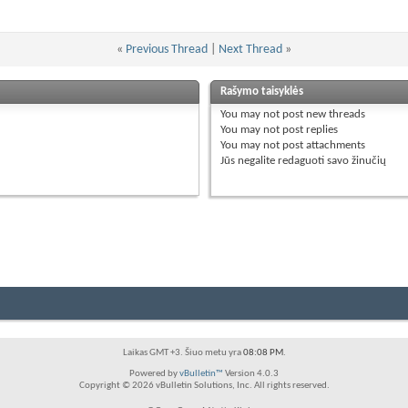
«
Previous Thread
|
Next Thread
»
Rašymo taisyklės
You
may not
post new threads
You
may not
post replies
You
may not
post attachments
Jūs
negalite
redaguoti savo žinučių
Laikas GMT +3. Šiuo metu yra
08:08 PM
.
Powered by
vBulletin™
Version 4.0.3
Copyright © 2026 vBulletin Solutions, Inc. All rights reserved.