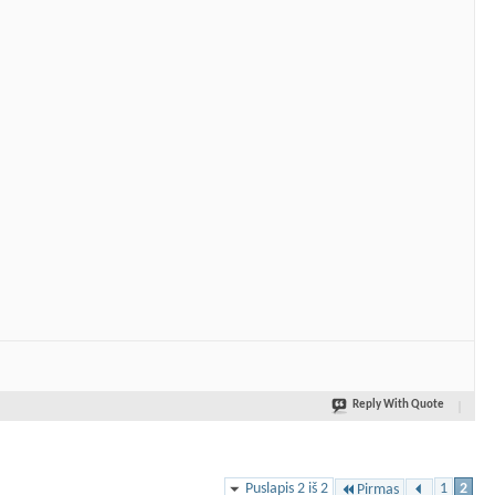
Reply With Quote
Puslapis 2 iš 2
1
2
Pirmas