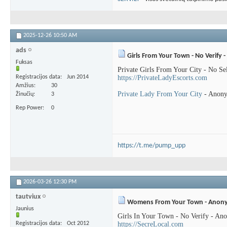
2025-12-26
10:50 AM
ads
Girls From Your Town - No Verify
Fuksas
Private Girls From Your City - No Se
Registracijos data
Jun 2014
https://PrivateLadyEscorts.com
Amžius
30
Private Lady From Your City
- Anony
Žinučių
3
Rep Power
0
https://t.me/pump_upp
2026-03-26
12:30 PM
tautviux
Womens From Your Town - Anonym
Jaunius
Girls In Your Town - No Verify - An
Registracijos data
Oct 2012
https://SecreLocal.com