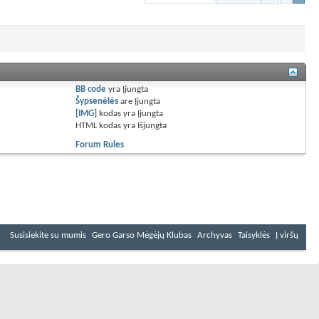
BB code
yra
Įjungta
Šypsenėlės
are
Įjungta
[IMG]
kodas yra
Įjungta
HTML kodas yra
Išjungta
Forum Rules
Susisiekite su mumis
Gero Garso Mėgėjų Klubas
Archyvas
Taisyklės
Į viršų