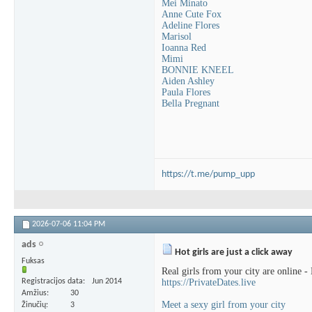
Mei Minato
Anne Сute Fox
Adeline Flores
Marisol
Ioanna Red
Mimi
BONNIE KNEEL
Aiden Ashley
Paula Flores
Bella Pregnant
https://t.me/pump_upp
2026-07-06
11:04 PM
ads
Hot girls are just a click away
Fuksas
Real girls from your city are online -
Registracijos data
Jun 2014
https://PrivateDates.live
Amžius
30
Meet a sexy girl from your city
Žinučių
3