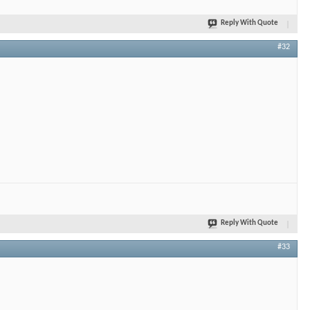
Reply With Quote
#32
Reply With Quote
#33