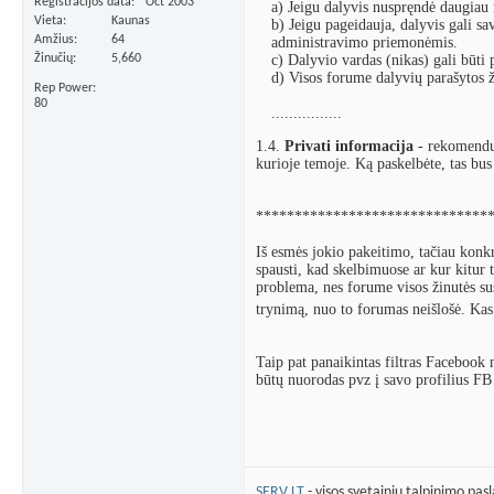
Registracijos data
Oct 2003
a) Jeigu dalyvis nuspręndė daugiau 
Vieta
Kaunas
b) Jeigu pageidauja, dalyvis gali sa
Amžius
64
administravimo priemonėmis.
c) Dalyvio vardas (nikas) gali būti p
Žinučių
5,660
d) Visos forume dalyvių parašytos ž
Rep Power
80
................
1.4.
Privati informacija
- rekomenduo
kurioje temoje. Ką paskelbėte, tas bu
******************************
Iš esmės jokio pakeitimo, tačiau konk
spausti, kad skelbimuose ar kur kitur 
problema, nes forume visos žinutės su
trynimą, nuo to forumas neišlošė. Kas p
Taip pat panaikintas filtras Facebook
būtų nuorodas pvz į savo profilius FB t
SERV.LT
- visos svetainių talpinimo pas