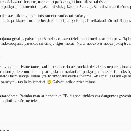
nebedalyvauti forume, tuomet jo paskyra gali būti tik sustabdyta.
vo paskyrą nuasmeninti - pašalinti viską, kas leidžiama pašalinti standartinėmis
akeistas, tik jeigu administratorius sutiks tai padaryti.
inutės priklauso forumo bendruomenei, dalyvis negali reikalauti ištrinti žinutes
jama gerai pagalvoti prieš skelbiant savo telefono numerius ar kitą privačią i
s indeksuojama paieškos sistemoje ilgus metus. Nėra, nebuvo ir nebus jokių try
*
retizuojama. Esmė tame, kad į metus ar du atsiranda koks vienas nepatenkintas 
trintum jo telefono numerį, ar apskritai naikintum paskyrą, žinutes ir tt. Toks t
sietos tarpusavyje. Nikas yra to žmogaus veidas forume. Anksčiau esu atlikęs n
arašyta - tas lieka istorijai
Galvoti reikia prieš rašant.
 nuorodoms. Patinka man ar nepatinka FB, šis soc. tinklas yra daugumos gyveni
alpinti paraše, ne tekste.
laugos