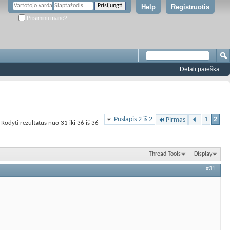
Help
Registruotis
Prisiminti mane?
Detali paieška
Puslapis 2 iš 2
1
2
Pirmas
Rodyti rezultatus nuo 31 iki 36 iš 36
Thread Tools
Display
#31