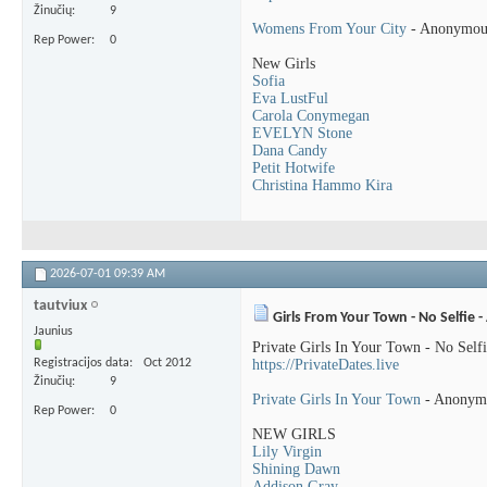
Žinučių
9
Womens From Your City
- Anonymous
Rep Power
0
New Girls
Sofia
Eva LustFul
Carola Conymegan
EVELYN Stone
Dana Candy
Petit Hotwife
Christina Hammo Kira
2026-07-01
09:39 AM
tautviux
Girls From Your Town - No Selfie
Jaunius
Private Girls In Your Town - No Sel
Registracijos data
Oct 2012
https://PrivateDates.live
Žinučių
9
Private Girls In Your Town
- Anonymo
Rep Power
0
NEW GIRLS
Lily Virgin
Shining Dawn
Addison Gray