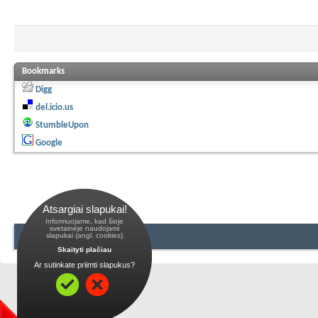
Bookmarks
Digg
del.icio.us
StumbleUpon
Google
Atsargiai slapukai!
Informuojame, kad šioje
 svetainėje naudojami 
 slapukai (angl. cookies).
Skaityti plačiau
Ar sutinkate priimti slapukus?