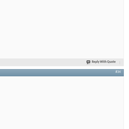
Reply With Quote
#34