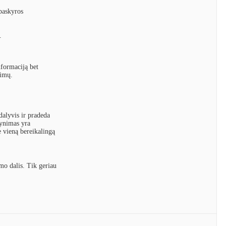
 paskyros
.
nformaciją bet
nimų.
dalyvis ir pradeda
rynimas yra
e vieną bereikalingą
mo dalis. Tik geriau