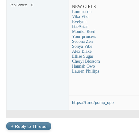
Rep Power
0
NEW GIRLS
Luminatria
Vika Vika
Evelynn
BaeAsian
Monika Reed
Your princess
Sedona Zen
Sonya Vibe
Alex Blake
Ellise Sugar
Cheryl Blossom
Hannah Owo
Lauren Phillips
https://t.me/pump_upp
+
Reply to Thread