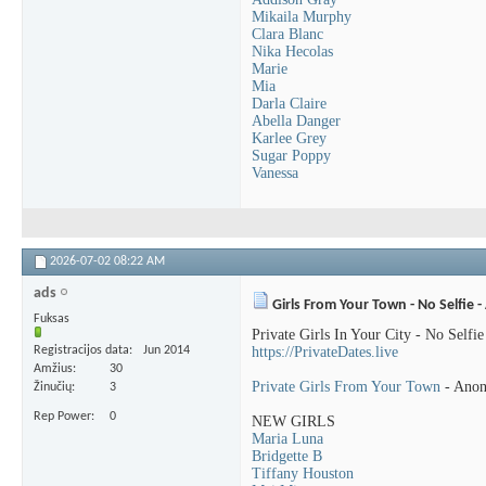
Mikaila Murphy
Clara Blanc
Nika Hecolas
Marie
Mia
Darla Claire
Abella Danger
Karlee Grey
Sugar Poppy
Vanessa
2026-07-02
08:22 AM
ads
Girls From Your Town - No Selfie
Fuksas
Private Girls In Your City - No Self
Registracijos data
Jun 2014
https://PrivateDates.live
Amžius
30
Private Girls From Your Town
- Anon
Žinučių
3
Rep Power
0
NEW GIRLS
Maria Luna
Bridgette B
Tiffany Houston