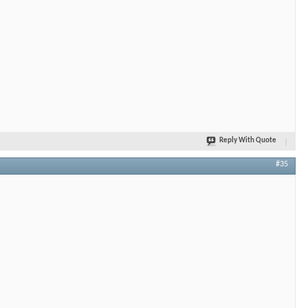
Reply With Quote
#35