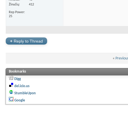
Žinučių
412
Rep Power
25
+
Reply to Thread
«
Previou
Bookmarks
Digg
del.icio.us
StumbleUpon
Google