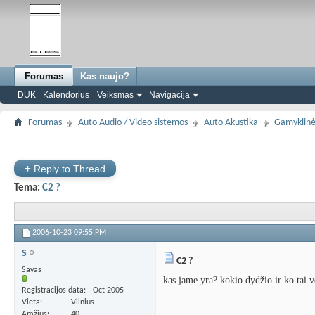
Forumas
Kas naujo?
DUK
Kalendorius
Veiksmas
Navigacija
Forumas
Auto Audio / Video sistemos
Auto Akustika
Gamyklinė
+
Reply to Thread
Tema:
C2 ?
2006-10-23
09:55 PM
S
C2 ?
Savas
kas jame yra? kokio dydžio ir ko tai ve
Registracijos data
Oct 2005
Vieta
Vilnius
Amžius
40