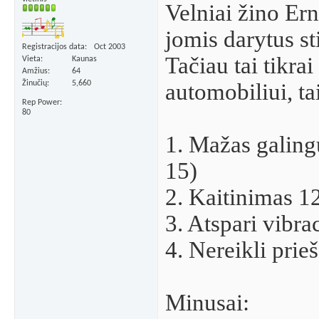
Velniai žino Ern
jomis darytus st
Registracijos data
Oct 2003
Tačiau tai tikra
Vieta
Kaunas
Amžius
64
Žinučių
5,660
automobiliui, tai
Rep Power
80
1. Mažas galing
15)
2. Kaitinimas 1
3. Atspari vibrac
4. Nereikli prie
Minusai: