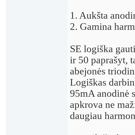
1. Aukšta anodi
2. Gamina harm
SE logiška gau
ir 50 paprašyt, t
abejonės triodi
Logiškas darbin
95mA anodinė sr
apkrova ne maži
daugiau harmon