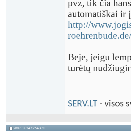
pvz, tik čia han
automatiškai ir
http://www.jogi
roehrenbude.de
Beje, jeigu lemp
turėtų nudžiugin
SERV.LT
- visos 
2009-07-24
12:54 AM