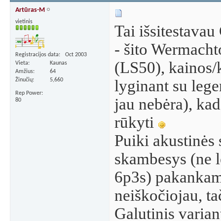
Artūras-M
vietinis
Tai išsitestavau
- šito Wermacht
Registracijos data
Oct 2003
(LS50), kainos/
Vieta
Kaunas
Amžius
64
Žinučių
5,660
lyginant su leg
Rep Power
jau nebėra), ka
80
rūkyti
Puiki akustinės 
skambesys (ne l
6p3s) pakankama
neiškočiojau, ta
Galutinis varian