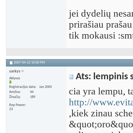
jei dydelių nes
prirašiau prašau
tik mokausi :sm
2007-04-22
10:00 PM
sarkys
Ats: lempinis 
Aktyvus
Registracijos data
Jan 2005
cia yra lempu, t
Amžius
44
Žinučių
189
http://www.evita
Rep Power
23
,kiek zinau sche
&quot;oro&quot;