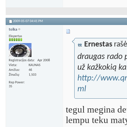
2009-05-07
04:41 PM
tolka
Ekspertas
Ernestas
rašė
draugas rado p
Registracijos data
Apr 2008
už kažkokią kai
Vieta
KAUNAS
Amžius
46
Žinučių
1,503
http://www.qr
Rep Power
ml
35
tegul megina det
lempu teku mat