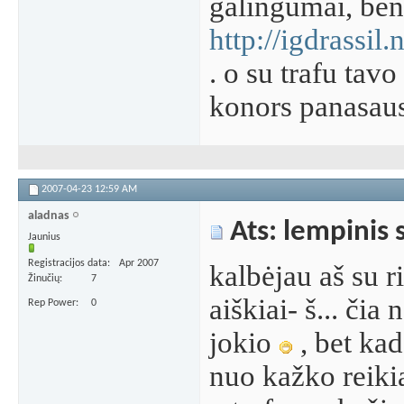
galingumai, bent
http://igdrassi
. o su trafu tav
konors panasaus
2007-04-23
12:59 AM
aladnas
Ats: lempinis 
Jaunius
Registracijos data
Apr 2007
kalbėjau aš su r
Žinučių
7
aiškiai- š... či
Rep Power
0
jokio
, bet kad
nuo kažko reikia