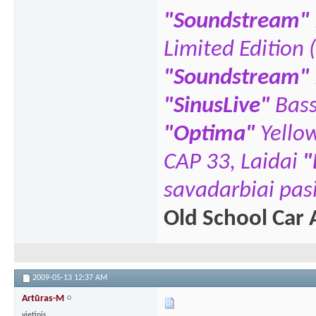
"Soundstream"
Limited Edition 
"Soundstream"
"SinusLive"
Bas
"
Optima"
Yello
CAP 33,
Laidai
"
savadarbiai pasi
Old School Car 
2009-05-13
12:37 AM
Artūras-M
vietinis