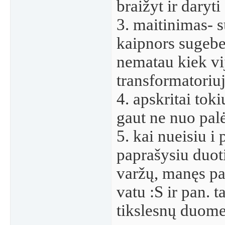
braižyt ir daryti
3. maitinimas- 
kaipnors sugebe
nematau kiek vij
transformatoriu
4. apskritai tok
gaut ne nuo pal
5. kai nueisiu i
paprašysiu duoti
varžų, manęs pa
vatu :S ir pan. t
tikslesnų duom