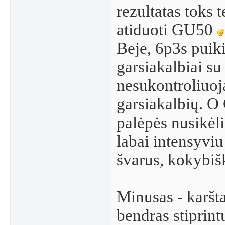
rezultatas toks 
atiduoti GU50
Beje, 6p3s puik
garsiakalbiai su 
nesukontroliuoj
garsiakalbių. O
palėpės nusikėl
labai intensyvi
švarus, kokybiš
Minusas - karšt
bendras stipri