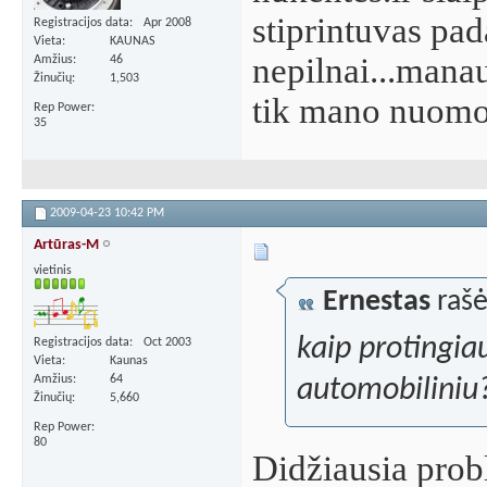
stiprintuvas pad
Registracijos data
Apr 2008
Vieta
KAUNAS
nepilnai...mana
Amžius
46
Žinučių
1,503
tik mano nuom
Rep Power
35
2009-04-23
10:42 PM
Artūras-M
vietinis
Ernestas
rašė
kaip protingia
Registracijos data
Oct 2003
Vieta
Kaunas
Amžius
64
automobiliniu
Žinučių
5,660
Rep Power
80
Didžiausia pro