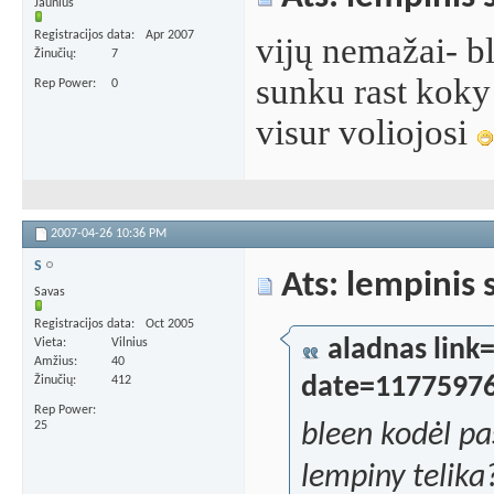
Jaunius
Registracijos data
Apr 2007
vijų nemažai- bl
Žinučių
7
sunku rast koky
Rep Power
0
visur voliojosi
2007-04-26
10:36 PM
S
Ats: lempinis 
Savas
Registracijos data
Oct 2005
aladnas lin
Vieta
Vilnius
Amžius
40
date=1177597
Žinučių
412
Rep Power
25
bleen kodėl pas
lempiny telika