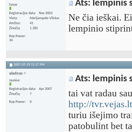
Ats: lempinis 
Savas
Registracijos data
Nov 2003
Ne čia ieškai. E
Vieta
Marijampole-Vilnius
Amžius
41
lempinio stiprin
Žinučių
1,182
Rep Power
34
2007-07-29
11:17 PM
aladnas
Ats: lempinis 
Jaunius
Registracijos data
Apr 2007
tai vat radau sa
Žinučių
7
http://tvr.vejas.
Rep Power
0
turiu išejimo tr
patobulint bet ta