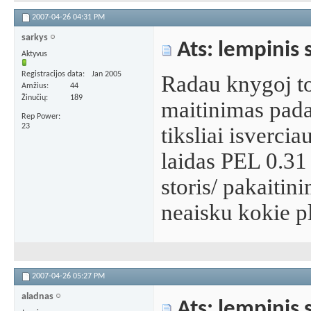
2007-04-26
04:31 PM
sarkys
Ats: lempinis 
Aktyvus
Registracijos data
Jan 2005
Radau knygoj to
Amžius
44
Žinučių
189
maitinimas padar
Rep Power
23
tiksliai isverci
laidas PEL 0.31 
storis/ pakaitini
neaisku kokie 
2007-04-26
05:27 PM
aladnas
Ats: lempinis 