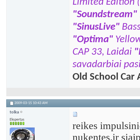
Limited Edition 
"Soundstream"
"SinusLive"
Bas
"
Optima"
Yello
CAP 33,
Laidai
"
savadarbiai pasi
Old School Car 
2009-03-15
10:43 AM
tolka
Ekspertas
reikes impulsin
nukentes.ir siai