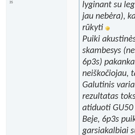
lyginant su le
35
jau nebėra), k
rūkyti
Puiki akustinė
skambesys (ne 
6p3s) pakanka
neiškočiojau, 
Galutinis vari
rezultatas toks
atiduoti GU5
Beje, 6p3s pui
garsiakalbiai s