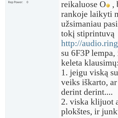
reikaluose O
, 
Rep Power
0
rankoje laikyti 
užsimaniau pasi
tokį stiprintuvą
http://audio.rin
su 6F3P lempa, i
keleta klausimų
1. jeigu viską s
veiks iškarto, ar
derint derint....
2. viska klijuot
plokštes, ir junkt