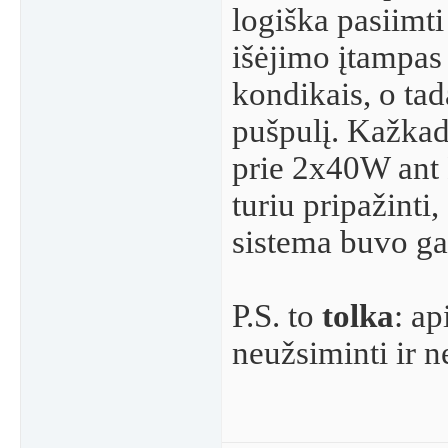
logiška pasiimti
išėjimo įtampas 
kondikais, o tad
pušpulį. Kažkad
prie 2x40W ant 
turiu pripažinti
sistema buvo gal
P.S. to
tolka
: a
neužsiminti ir ne