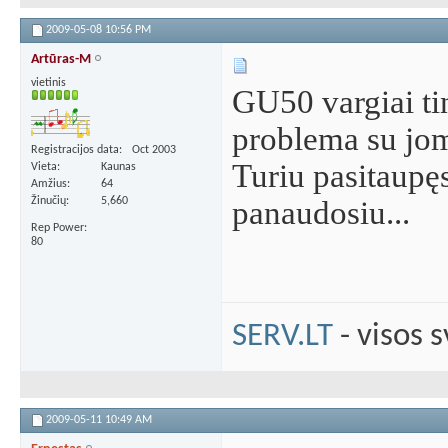
2009-05-08
10:56 PM
Artūras-M
vietinis
GU50 vargiai ti
problema su jomi
Registracijos data
Oct 2003
Turiu pasitaupęs
Vieta
Kaunas
Amžius
64
Žinučių
5,660
panaudosiu...
Rep Power
80
SERV.LT
- visos 
2009-05-11
10:49 AM