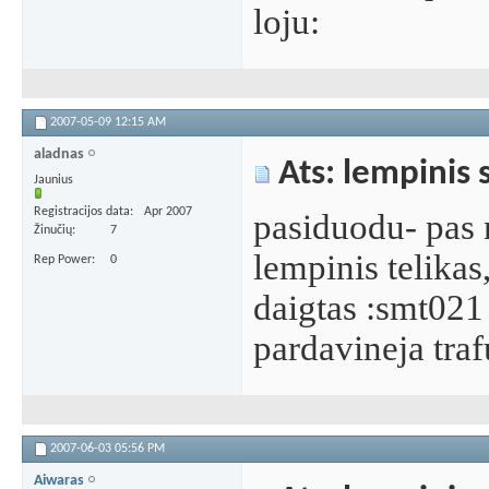
loju:
2007-05-09
12:15 AM
aladnas
Ats: lempinis 
Jaunius
Registracijos data
Apr 2007
pasiduodu- pas 
Žinučių
7
lempinis telikas
Rep Power
0
daigtas :smt021
pardavineja tra
2007-06-03
05:56 PM
Aiwaras