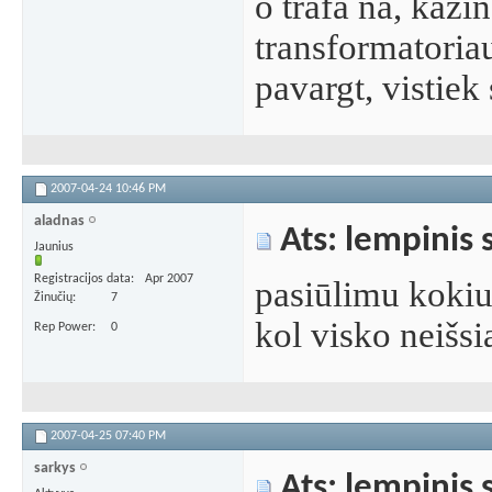
o trafa na, kažin
transformatoria
pavargt, vistiek 
2007-04-24
10:46 PM
aladnas
Ats: lempinis 
Jaunius
Registracijos data
Apr 2007
pasiūlimu kokiu
Žinučių
7
kol visko neišs
Rep Power
0
2007-04-25
07:40 PM
sarkys
Ats: lempinis 