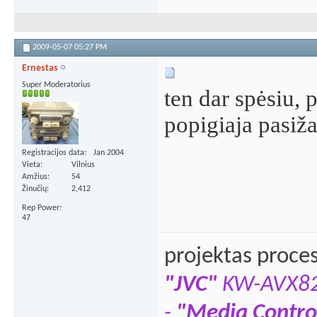
2009-05-07
05:27 PM
Ernestas
Super Moderatorius
ten dar spėsiu, 
popigiaja pasiža
Registracijos data
Jan 2004
Vieta
Vilnius
Amžius
54
Žinučių
2,412
Rep Power
47
projektas proce
"JVC"
KW-AVX8
-
"Media Contro