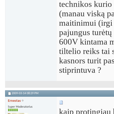
technikos kurio
(manau viską pa
maitinimui (irgi
pajungus turėtų 
600V kintama ma
tiltelio reiks ta
kasnors turit p
stiprintuva ?
2009-03-14
08:29 PM
Ernestas
Super Moderatorius
kaip protingiau 