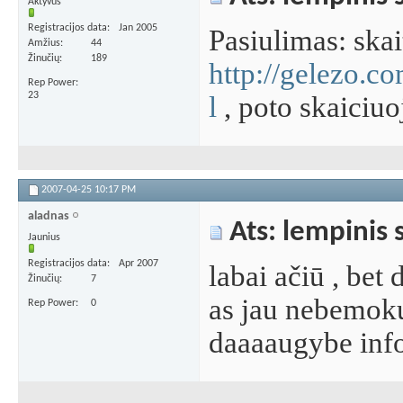
Aktyvus
Registracijos data
Jan 2005
Pasiulimas: skai
Amžius
44
Žinučių
189
http://gelezo.c
Rep Power
23
l
, poto skaiciuoj
2007-04-25
10:17 PM
aladnas
Ats: lempinis 
Jaunius
Registracijos data
Apr 2007
labai ačiū , bet 
Žinučių
7
as jau nebemok
Rep Power
0
daaaaugybe infor