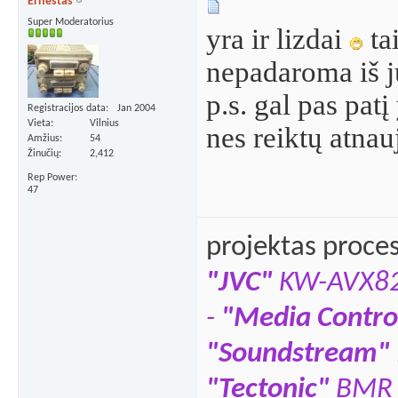
Ernestas
Super Moderatorius
yra ir lizdai
ta
nepadaroma iš j
p.s. gal pas pat
Registracijos data
Jan 2004
Vieta
Vilnius
nes reiktų atnauj
Amžius
54
Žinučių
2,412
Rep Power
47
projektas proce
"JVC"
KW-AVX8
-
"Media Contro
"Soundstream"
"Tectonic"
BMR 