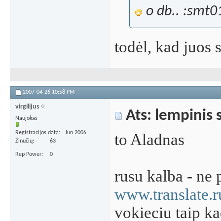
o db.. :smt
todėl, kad juos 
2007-04-26
10:58 PM
virgilijus
Ats: lempinis 
Naujokas
Registracijos data
Jun 2006
to Aladnas
Žinučių
63
Rep Power
0
rusu kalba - ne 
www.translate.r
vokieciu taip ka