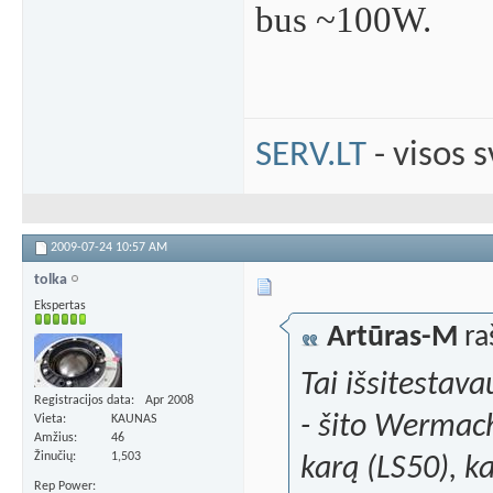
bus ~100W.
SERV.LT
- visos 
2009-07-24
10:57 AM
tolka
Ekspertas
Artūras-M
ra
Tai išsitestav
Registracijos data
Apr 2008
- šito Wermach
Vieta
KAUNAS
Amžius
46
Žinučių
1,503
karą (LS50), k
Rep Power