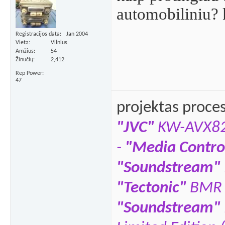
automobiliniu?
Registracijos data
Jan 2004
Vieta
Vilnius
Amžius
54
Žinučių
2,412
Rep Power
47
projektas proce
"JVC"
KW-AVX8
-
"Media Contro
"Soundstream"
"Tectonic"
BMR 
"Soundstream"