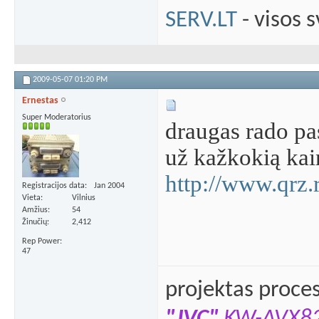
SERV.LT
- visos 
2009-05-07
01:20 PM
Ernestas
Super Moderatorius
draugas rado pas
už kažkokią kain
http://www.qrz.
Registracijos data
Jan 2004
Vieta
Vilnius
Amžius
54
Žinučių
2,412
Rep Power
47
projektas proce
"JVC"
KW-AVX8