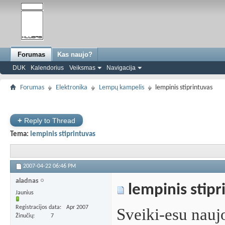
Forumas
Kas naujo?
DUK
Kalendorius
Veiksmas
Navigacija
Forumas
Elektronika
Lempų kampelis
lempinis stiprintuvas
+
Reply to Thread
Tema:
lempinis stiprintuvas
2007-04-22
06:46 PM
aladnas
lempinis stipr
Jaunius
Registracijos data
Apr 2007
Sveiki-esu nauj
Žinučių
7