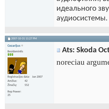
идеального зв
аудиосистемы.
2007-10-31
11:27 PM
Cezarijus
Ats: Skoda Oc
Besidomintis
noreciau argum
Registracijos data
Jun 2007
Amžius
42
Žinučių
552
Rep Power
25