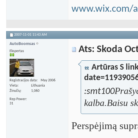
www.wix.com/a
2007-11-01
11:43 AM
AutoBoomsas
Ats: Skoda Oc
Ekspertas
Artūras S l
date=1193905
Registracijos data
May 2006
Vieta
Lithuania
Prašyč
:smt100
Žinučių
1,060
Rep Power
kalba.Baisu ska
31
Perspėjimą supr