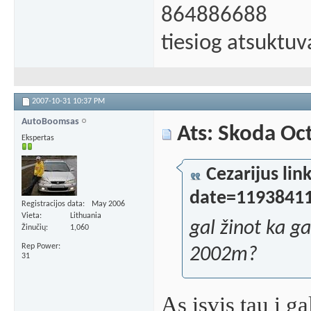
864886688
tiesiog atsuktuv
2007-10-31
10:37 PM
AutoBoomsas
Ats: Skoda Oc
Ekspertas
Cezarijus l
date=1193841
Registracijos data
May 2006
Vieta
Lithuania
gal žinot ka ga
Žinučių
1,060
Rep Power
2002m?
31
As isvis tau i g