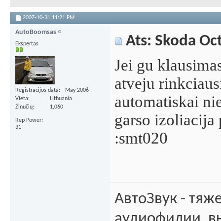
2007-10-31
11:21 PM
AutoBoomsas
Ats: Skoda Oc
Ekspertas
Jei gu klausimas
atveju rinkciaus
Registracijos data
May 2006
automatiskai ni
Vieta
Lithuania
Žinučių
1,060
garso izoliacija
Rep Power
31
:smt020
АвтоЗвук - тяж
аудиофилии, в