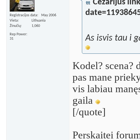
Cezarijus l
date=1193864
Registracijos data
May 2006
Vieta
Lithuania
Žinučių
1,060
Rep Power
As isvis tau i 
31
Kodel? scena? d
pas mane priekyj
vis labiau manęs
gaila
[/quote]
Perskaitei forum