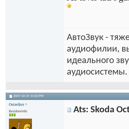
АвтоЗвук - тяж
аудиофилии, в
идеального зв
аудиосистемы.
2007-10-31
11:02 PM
Cezarijus
Ats: Skoda Oc
Besidomintis