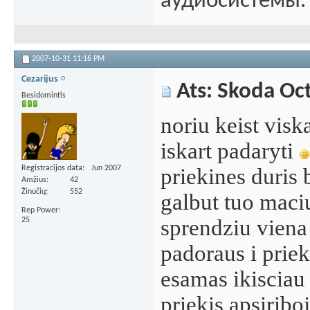
аудиосистемы.
2007-10-31
11:16 PM
Cezarijus
Ats: Skoda Oc
Besidomintis
noriu keist visk
iskart padaryti
Registracijos data
Jun 2007
priekines duris 
Amžius
42
Žinučių
552
galbut tuo maciu
Rep Power
sprendziu viena 
25
padoraus i priek
esamas ikisciau i
priekis apsiribo