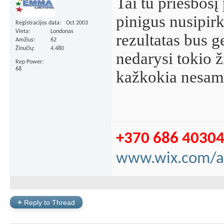
Tai tu priešbos
pinigus nusipir
Registracijos data
Oct 2003
Vieta
Londonas
rezultatas bus g
Amžius
62
Žinučių
4,480
nedarysi tokio ž
Rep Power
68
kažkokia nesamo
+370 686 4030
www.wix.com/a
+
Reply to Thread