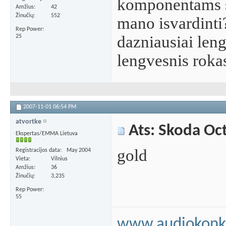
komponentams sk
Amžius
42
Žinučių
552
mano isvardinti
Rep Power
dazniausiai len
25
lengvesnis rok
2007-11-01
06:54 PM
atvortke
Ats: Skoda Oc
Ekspertas/EMMA Lietuva
gold
Registracijos data
May 2004
Vieta
Vilnius
Amžius
36
Žinučių
3,235
Rep Power
55
www.audiokonku