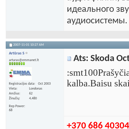
идеального зв
аудиосистемы.
2007-11-01
10:27 AM
Artūras S
Ats: Skoda Oc
arturas@emmanet.lt
:smt100
Prašyčia
kalba.Baisu skai
Registracijos data
Oct 2003
Vieta
Londonas
Amžius
62
Žinučių
4,480
Rep Power
68
+370 686 4030