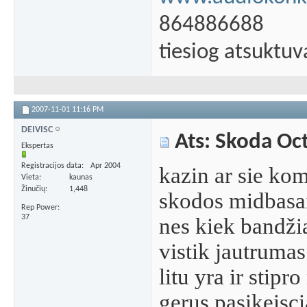
864886688
tiesiog atsuktuv
2007-11-01
11:16 PM
DEIVISC
Ats: Skoda Oc
Ekspertas
Registracijos data
Apr 2004
kazin ar sie kom
Vieta
kaunas
Žinučių
1,448
skodos midbasais
Rep Power
37
nes kiek bandžia
vistik jautrumas
litu yra ir stipr
gerus pasikeisci