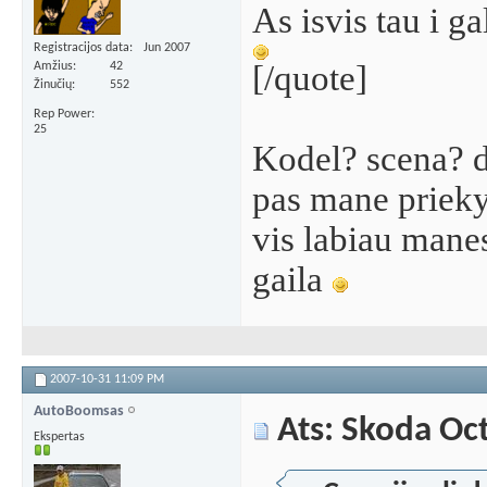
As isvis tau i g
Registracijos data
Jun 2007
[/quote]
Amžius
42
Žinučių
552
Rep Power
25
Kodel? scena? d
pas mane priekyj
vis labiau manes
gaila
2007-10-31
11:09 PM
AutoBoomsas
Ats: Skoda Oc
Ekspertas