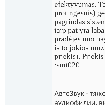
efektyvumas. Ta
protingesnis) ger
pagrindas sistem
taip pat yra lab
pradėjęs nuo ba
is to jokios muz
priekis). Prieki
:smt020
АвтоЗвук - тяж
аудиофилии, в