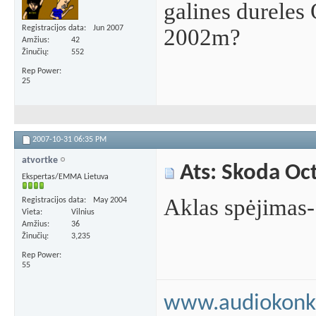
galines dureles
Registracijos data
Jun 2007
2002m?
Amžius
42
Žinučių
552
Rep Power
25
2007-10-31
06:35 PM
atvortke
Ats: Skoda Oc
Ekspertas/EMMA Lietuva
Aklas spėjimas-
Registracijos data
May 2004
Vieta
Vilnius
Amžius
36
Žinučių
3,235
Rep Power
55
www.audiokonku