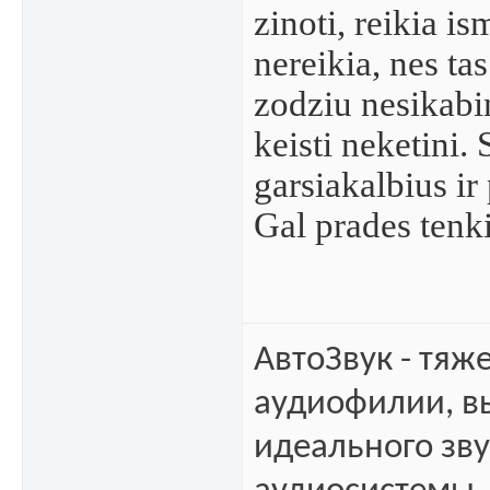
zinoti, reikia is
nereikia, nes ta
zodziu nesikabi
keisti neketini
garsiakalbius ir
Gal prades tenki
АвтоЗвук - тяж
аудиофилии, в
идеального зв