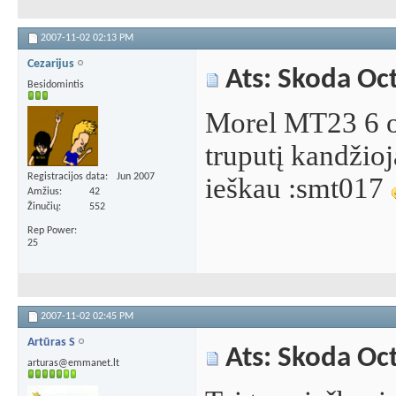
2007-11-02
02:13 PM
Cezarijus
Ats: Skoda Oc
Besidomintis
Morel MT23 6 om
truputį kandžio
Registracijos data
Jun 2007
ieškau :smt017
Amžius
42
Žinučių
552
Rep Power
25
2007-11-02
02:45 PM
Artūras S
Ats: Skoda Oc
arturas@emmanet.lt