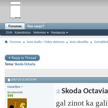
Forumas
Kas naujo?
DUK
Kalendorius
Veiksmas
Navigacija
Forumas
Auto Audio / Video sistemos
Auto Akustika
Gamyklinė
+
Reply to Thread
Tema:
Skoda Octavia
2007-10-31
04:33 PM
Cezarijus
Skoda Octavia
Besidomintis
gal zinot ka gali