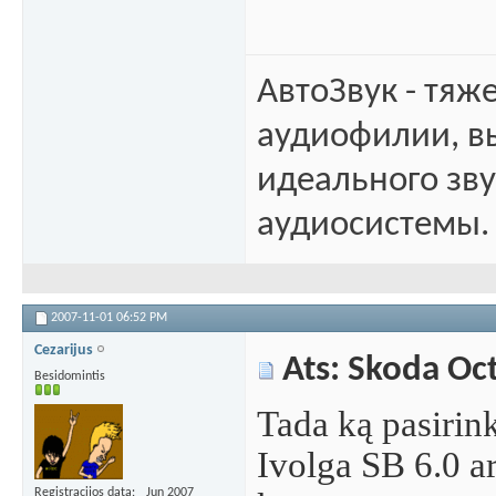
АвтоЗвук - тяж
аудиофилии, в
идеального зв
аудиосистемы.
2007-11-01
06:52 PM
Cezarijus
Ats: Skoda Oc
Besidomintis
Tada ką pasiri
Ivolga SB 6.0 a
Registracijos data
Jun 2007