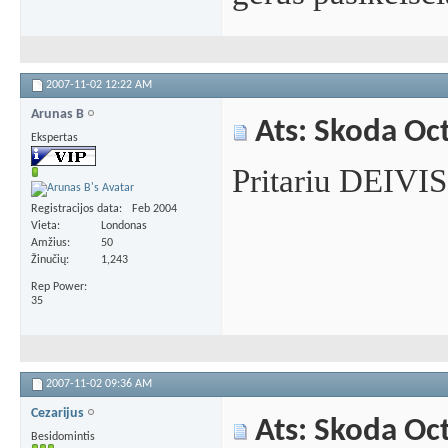
2007-11-02
12:22 AM
Arunas B
Ats: Skoda Oc
Ekspertas
Pritariu DEIVI
Registracijos data
Feb 2004
Vieta
Londonas
Amžius
50
Žinučių
1,243
Rep Power
35
2007-11-02
09:36 AM
Cezarijus
Ats: Skoda Oc
Besidomintis