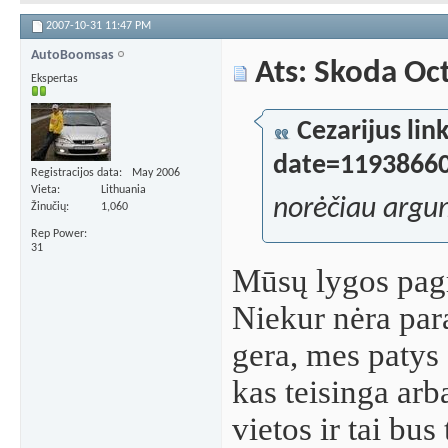
2007-10-31
11:47 PM
AutoBoomsas
Ats: Skoda Oc
Ekspertas
Cezarijus l
date=1193866
Registracijos data
May 2006
Vieta
Lithuania
norėčiau argu
Žinučių
1,060
Rep Power
31
Mūsų lygos pagr
Niekur nėra par
gera, mes patys 
kas teisinga arb
vietos ir tai bus