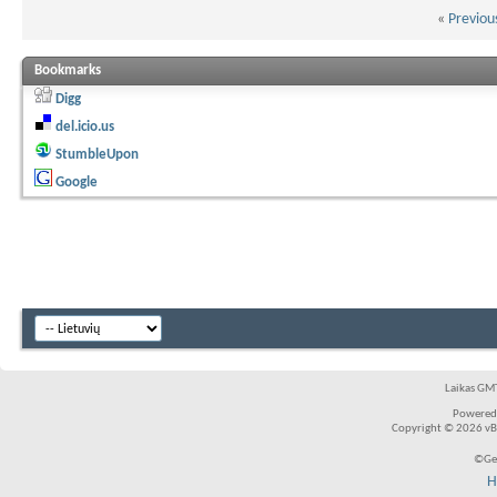
«
Previou
Bookmarks
Digg
del.icio.us
StumbleUpon
Google
Laikas GMT
Powered
Copyright © 2026 vBul
©Ger
H