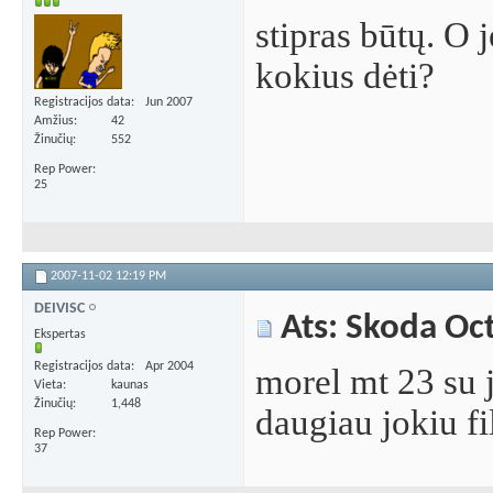
stipras būtų. O j
kokius dėti?
Registracijos data
Jun 2007
Amžius
42
Žinučių
552
Rep Power
25
2007-11-02
12:19 PM
DEIVISC
Ats: Skoda Oc
Ekspertas
Registracijos data
Apr 2004
morel mt 23 su j
Vieta
kaunas
Žinučių
1,448
daugiau jokiu fil
Rep Power
37