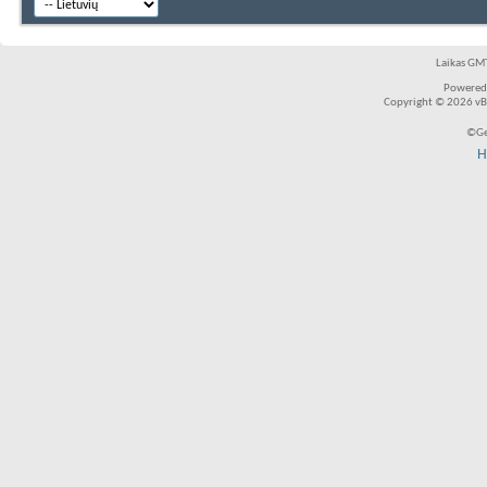
Laikas GMT
Powered
Copyright © 2026 vBul
©Ge
H