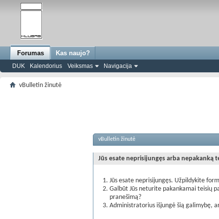
Forumas
Kas naujo?
DUK
Kalendorius
Veiksmas
Navigacija
vBulletin žinutė
vBulletin žinutė
Jūs esate neprisijungęs arba nepakanką teis
Jūs esate neprisijungęs. Užpildykite form
Galbūt Jūs neturite pakankamai teisių pa
pranešimą?
Administratorius išjungė šią galimybę, a