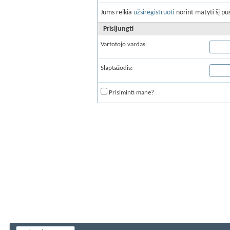
Jums reikia
užsiregistruoti
norint matyti šį pus
Prisijungti
Vartotojo vardas:
Slaptažodis:
Prisiminti mane?